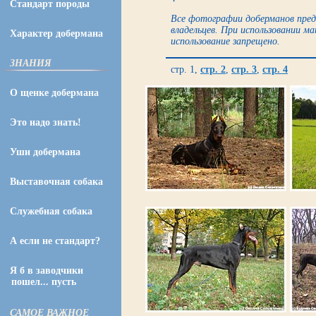
Стандарт породы
Все фотографии доберманов пред
владельцев. При использовании м
Характер добермана
использование запрещено.
ЗНАНИЯ
стр. 1,
стр. 2
,
стр. 3
,
стр. 4
О щенке добермана
Это надо знать!
Уши добермана
Выставочная собака
Служебная собака
А если не стандарт?
Я б в заводчики
пошел... пусть
САМОЕ ВАЖНОЕ