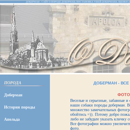
ДОБЕРМАН - САЙТ О ПОРОДЕ ДОБЕРМАН, ПОСТАНОВКА УШЕЙ ДОБЕРМАНА, ЩЕНКИ Д
ПОРОДА
ДОБЕРМАН
-
ВСЕ
ФОТО
Доберман
Веселые и серьезные, забавные и 
наши собаки породы доберман. В
История породы
множество замечательных фотогра
обойтись =)). Пэтому добро пожа
либо не забудьте указать кличку с
Апольда
Все фотографии можно увеличить
фото.