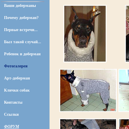
Ваши доберманы
Почему доберман?
Первые встречи...
Был такой случай...
Ребенок и доберман
Фотогалерея
Арт-доберман
Клички собак
Контакты
Ссылки
ФОРУМ