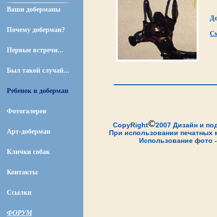
Ваши доберманы
До
Почему доберман?
См
Первые встречи...
Был такой случай...
Ребенок и доберман
Фотогалерея
CopyRight
2007 Дизайн и по
Арт-доберман
При использовании печатных м
Использование фото -
Клички собак
Контакты
Ссылки
ФОРУМ