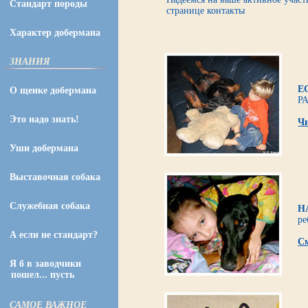
Стандарт породы
странице контакты
Характер добермана
ЗНАНИЯ
Е
О щенке добермана
Р
Это надо знать!
Чи
Уши добермана
Выставочная собака
Служебная собака
Н
ре
А если не стандарт?
См
Я б в заводчики
пошел... пусть
САМОЕ ВАЖНОЕ