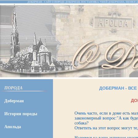
ДОБЕРМАН - САЙТ О ПОРОДЕ ДОБЕРМАН, ПОСТАНОВКА УШЕЙ ДОБЕРМАНА, ЩЕНКИ Д
ПОРОДА
ДОБЕРМАН
-
ВСЕ
ДО
Доберман
Очень часто, если в доме есть ма
История породы
закономерный вопрос:"А как буде
собака?
Апольда
Ответить на этот вопрос могут те
Надеемся на ваше активное участ