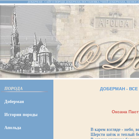
ДОБЕРМАН - САЙТ О ПОРОДЕ ДОБЕРМАН, ПОСТАНОВКА УШЕЙ ДОБЕРМАНА, ЩЕНКИ Д
ПОРОДА
ДОБЕРМАН
-
ВСЕ
Доберман
Оксана Паст
История породы
Апольда
В карем взгляде - небо, в
Шерсти шёлк и теплый б