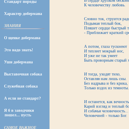
В сердце хрупком бескон
Стандарт породы
К человечеству любовь.
Характер добермана
Словно ток, струится рад
Подымая теплый бок,
ЗНАНИЯ
Пляшет сердце быстрый т
- Приближает краткий ср
О щенке добермана
А потом, глаза тускнеют
Это надо знать!
И теплеет мокрый нос,
И уже не так умеет
Быть проворным старый х
Уши добермана
Выставочная собака
И тогда, уходят тихо,
Оставляя нам лишь сны.
Без надрыва и без крика,
Служебная собака
Только вздох из темноты.
А если не стандарт?
И останется, как вечность
Карий взгляд и теплый бо
Я б в заводчики
И собачья человечность...
пошел... пусть
Человечней - только Бог.
САМОЕ ВАЖНОЕ